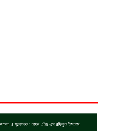
ম্পাদক ও প্রকাশক : লায়ন এইচ এম রফিকুল ইসলাম