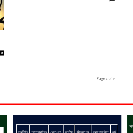
0
Page ১ of ৮
স
অর্থনীতি
আন্তর্জাতিক
খেলাধুলা
জাতীয়
জীবনযাপন
তথ্যপ্রযুক্তি
ধর্ম