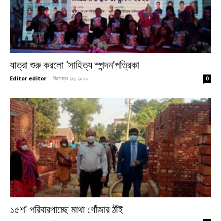
যাত্রা শুরু করলো ‘সাহিত্য স্পন্দন’পত্রিকা
Editor editor
-
ডিসেম্বর ২৬, ২০২০
0
১৫শ’ পরিবারপাচ্ছে মাথা গোঁজার ঠাঁই