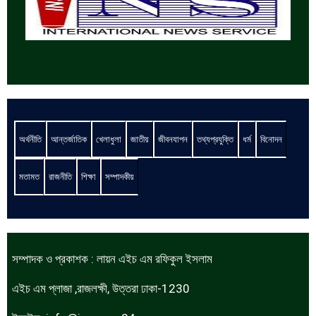
অর্থনীতি
আন্তর্জাতিক
খেলাধুলা
জাতীয়
জীবনযাপন
তথ্যপ্রযুক্তি
ধর্ম
বিনোদন
মতামত
রাজনীতি
শিক্ষা
সম্পাদকীয়
সম্পাদক ও প্রকাশক : লায়ন এইচ এম রফিকুল ইসলাম
এইচ এম প্লাজা ,রাজলক্ষী, উত্তরা ঢাকা-1230