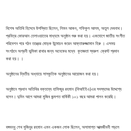
বিশেষ অতিথি হিসেবে উপস্থিত ছিলেন, লিমন আকন, শফিকুল আলম, অতুল দেবনাথ।
প্রবিত্র কোরআন তেলাওয়াতের মাধ্যমে অনুষ্ঠান শুরু করা হয়। একযোগে জাতীয় সংগীত
পরিবেশন পরে গঠন তন্ত্রের মোড়ক উন্মোচন করেন আক্তারুজ্জামান হিরু । এসময়
সংগঠনে অগ্রনী ভুমিকা রাখার জন্য অনেকের মধ্যে কৃতজ্ঞতা স্বরুপ ক্রেস্ট প্রদান
করা হয়। ।
অনুষ্ঠানের দ্বিতীয় অধ্যায়ে সাস্কৃতিক অনুষ্ঠানের আয়োজন করা হয়।
অনুষ্ঠানে প্রধান অতিথির বক্তব্যে হাফিজুর রহমান (বিআইইএ)এর সদস্যদের উদ্দেশ্যে
বলেন। দুদিন আগে আমরা মুজিব জন্মশত বার্ষিকী ১০১ বছর আমরা পালন করেছি।
বঙ্গবন্ধু শেখ মুজিবুর রহমান এমন একজন লোক ছিলেন, অসামাপ্ত আত্মজীবনী পড়লে