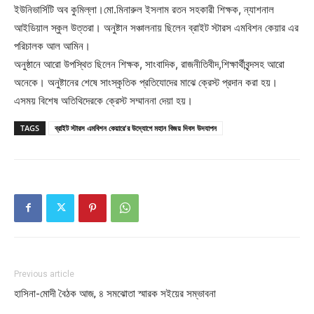
ইউনিভার্সিটি অব কুমিল্লা।মো.মিনারুল ইসলাম রতন সহকারী শিক্ষক, ন্যাশনাল
আইডিয়াল স্কুল উত্তরা। অনুষ্টান সঞ্চালনায় ছিলেন ব্রাইট স্টারস এমবিশন কেয়ার এর
পরিচালক আল আমিন।
অনুষ্ঠানে আরো উপস্থিত ছিলেন শিক্ষক, সাংবাদিক, রাজনীতিবীদ,শিক্ষার্থীবৃন্দসহ আরো
অনেকে। অনুষ্টানের শেষে সাংস্কৃতিক প্রতিযোদের মাঝে ক্রেস্ট প্রদান করা হয়।
এসময় বিশেষ অতিথিদেরকে ক্রেস্ট সম্মাননা দেয়া হয়।
TAGS
ব্রাইট স্টারস এমবিশন কেয়ারে'র উদ্যোগে মহান বিজয় দিবস উদযাপন
Previous article
হাসিনা-মোদী বৈঠক আজ, ৪ সমঝোতা স্মারক সইয়ের সম্ভাবনা