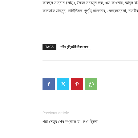
আবদুল মান্নান (লাডু), সৈয়দ নাজমুল হক, এম আখতার, আবুল বাসার
আলতাফ মাহমুদ, সাহিত্যিক পূর্ণেন্দু দস্তিদার, মেহেরুন্নেসা, দ
TAGS
শহীদ বুদ্ধিজীবী দিবস আজ
Previous article
পদ্মা সেতুর শেষ স্প্যানে যা লেখা ছিলো