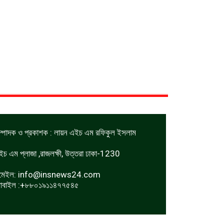
ম্পাদক ও প্রকাশক : লায়ন এইচ এম রফিকুল ইসলাম
ইচ এম প্লাজা ,রাজলক্ষী, উত্তরা ঢাকা-1230
মেইল:
info@insnews24.com
োবাইল :+৮৮০১৯১১৪৭৭৫৪৫