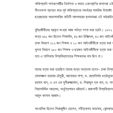
পাকিস্তানি শাসকগোষ্ঠীর নির্দেশনা ও মদতে একশ্রেণির দালালরা এই 
নীলনকশা প্রণয়ন করে পূর্ব পাকিস্তানের গভর্নরের সামরিক উপদেষ
ছত্রছায়ায় আধাসামরিক বাহিনী আলবদরের ক্যাডাররা এই বর্বরোচি
বুদ্ধিজীবীদের প্রকৃত সংখ্যা আজ পর্যন্ত গণনা করা হয়নি। ১৯৭২ স
মধ্যে ৯৯১ জন ছিলেন শিক্ষাবিদ, ৪৯ জন চিকিত্সক, ৪২ জন আইনজী
ঢাকা বিভাগে ২০২ জন শিক্ষক ও ১০ জন আইনজীবীকে হত্যা করা 
খুলনা বিভাগে ২৮০ জন শিক্ষক ও ছয়জন আইনজীবীকে হত্যা করা
তবে এ তালিকায় বিশ্ববিদ্যালয়ের শিক্ষকদের নাম ছিল না।
যাদের হত্যা করা হয়েছিল তাদের মধ্যে অন্যতম হলেন- ঢাকা বিশ্ব
মোফাজ্জল হায়দার চৌধুরী, আনোয়ার পাশা, ড. জ্যোতির্ময় গুহঠাক
রহমান খান, এ এন এম মুনীরুজ্জামান, ড. সিরাজুল হক খান, ড. 
গিয়াসউদ্দিন আহমেদ, অনুদ্বৈপায়ন ভট্টাচার্য। রাজশাহী বিশ্ববিদ্য
আবুল কালাম আজাদ।
সাংবাদিক ছিলেন সিরাজুদ্দীন হোসেন, শহীদুল্লাহ কায়সার, খোন্দক