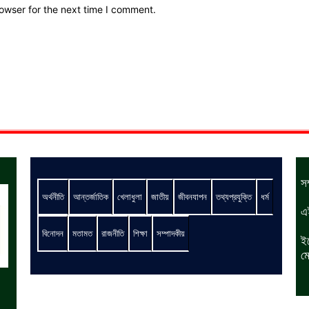
owser for the next time I comment.
স
অর্থনীতি
আন্তর্জাতিক
খেলাধুলা
জাতীয়
জীবনযাপন
তথ্যপ্রযুক্তি
ধর্ম
এ
বিনোদন
মতামত
রাজনীতি
শিক্ষা
সম্পাদকীয়
ই
ম