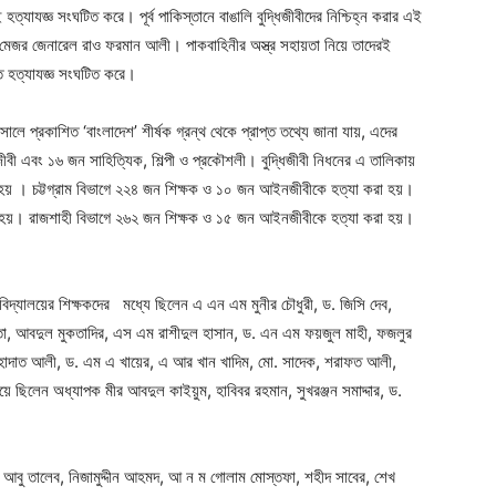
হত্যাযজ্ঞ সংঘটিত করে। পূর্ব পাকিস্তানে বাঙালি বুদ্ধিজীবীদের নিশ্চিহ্ন করার এই
্টা মেজর জেনারেল রাও ফরমান আলী। পাকবাহিনীর অস্ত্র সহায়তা নিয়ে তাদেরই
ত হত্যাযজ্ঞ সংঘটিত করে।
ালে প্রকাশিত ‘বাংলাদেশ’ শীর্ষক গ্রন্থ থেকে প্রাপ্ত তথ্যে জানা যায়, এদের
বী এবং ১৬ জন সাহিত্যিক, শিল্পী ও প্রকৌশলী। বুদ্ধিজীবী নিধনের এ তালিকায়
হয় । চট্টগ্রাম বিভাগে ২২৪ জন শিক্ষক ও ১০ জন আইনজীবীকে হত্যা করা হয়।
 হয়। রাজশাহী বিভাগে ২৬২ জন শিক্ষক ও ১৫ জন আইনজীবীকে হত্যা করা হয়।
বিদ্যালয়ের শিক্ষকদের মধ্যে ছিলেন এ এন এম মুনীর চৌধুরী, ড. জিসি দেব,
ুরতা, আবদুল মুকতাদির, এস এম রাশীদুল হাসান, ড. এন এম ফয়জুল মাহী, ফজলুর
শাহাদাত আলী, ড. এম এ খায়ের, এ আর খান খাদিম, মো. সাদেক, শরাফত আলী,
ালয়ে ছিলেন অধ্যাপক মীর আবদুল কাইয়ুম, হাবিবর রহমান, সুখরঞ্জন সমাদ্দার, ড.
ার আবু তালেব, নিজামুদ্দীন আহমদ, আ ন ম গোলাম মোস্তফা, শহীদ সাবের, শেখ