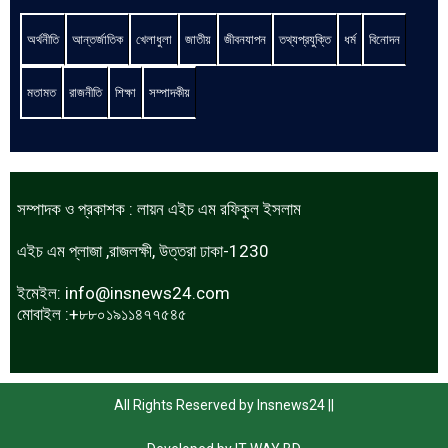
অর্থনীতি
আন্তর্জাতিক
খেলাধুলা
জাতীয়
জীবনযাপন
তথ্যপ্রযুক্তি
ধর্ম
বিনোদন
মতামত
রাজনীতি
শিক্ষা
সম্পাদকীয়
সম্পাদক ও প্রকাশক : লায়ন এইচ এম রফিকুল ইসলাম
এইচ এম প্লাজা ,রাজলক্ষী, উত্তরা ঢাকা-1230
ইমেইল:
info@insnews24.com
মোবাইল :+৮৮০১৯১১৪৭৭৫৪৫
All Rights Reserved by Insnews24 ||