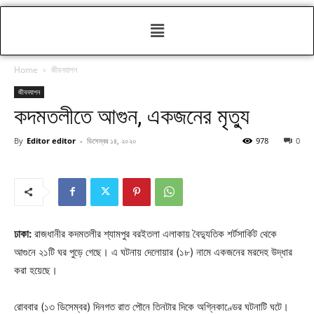
Home
জীবনযাপন
জীবনযাপন
কদমতলীতে আগুন, একজনের মৃত্যু
By
Editor editor
-
ডিসেম্বর ১৪, ২০২০
978
0
ঢাকা:
রাজধানীর কদমতলীর শ্যামপুর বরইতলা এলাকায় বৈদ্যুতিক শর্টসার্কিট থেকে
আগুনে ২১টি ঘর পুড়ে গেছে। এ ঘটনায় দেলোয়ার (১৮) নামে একজনের মরদেহ উদ্ধার
করা হয়েছে।
রোববার (১৩ ডিসেম্বর) দিনগত রাত পৌনে তিনটার দিকে অগ্নিকাণ্ডের ঘটনাটি ঘটে।