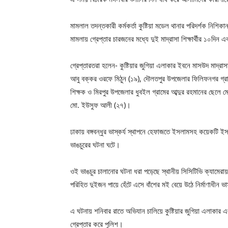
মামলাল তদন্তকারী কর্মকর্তা কুষ্টিয়া মডেল থানার পরিদর্শক নিশি
মামলায় গ্রেপ্তার চারজনের মধ্যে দুই মাদ্রাসা শিক্ষার্থীর ১০দি
গ্রেপ্তারতরা হলেন- কুষ্টিয়ার জুগিয়া এলাকার ইবনে মাসউদ মাদ্র
আবু বক্কর ওরফে মিঠুন (১৯), দৌলতপুর উপজেলার ফিলিফনগর গ্
শিক্ষক ও মিরপুর উপজেলার ধুবইল গ্রামের আব্দুর রহমানের ছেলে ম
মো. ইউসুফ আলী (২৭)।
ঢাকায় বঙ্গবন্ধুর ভাস্কর্য স্থাপনে হেফাজতে ইসলামসহ কয়েকটি ইসলা
ভাঙচুরের ঘটনা ঘটে।
ওই ভাঙচুর চালানোর ঘটনা ধরা পড়েছে স্থানীয় সিসিটিভি ক্যামেরায়।
পরিহিত দুইজন পায়ে হেঁটে এসে বাঁশের মই বেয়ে উঠে নির্মাণাধীন ভা
এ ঘটনায় শনিবার রাতে অভিযান চালিয়ে কুষ্টিয়ার জুগিয়া এলাকার 
গ্রেপ্তার করে পুলিশ।