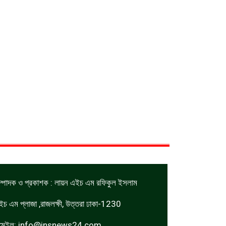
ম্পাদক ও প্রকাশক : লায়ন এইচ এম রফিকুল ইসলাম
ইচ এম প্লাজা ,রাজলক্ষী, উত্তরা ঢাকা-1230
মেইল:
info@insnews24.com