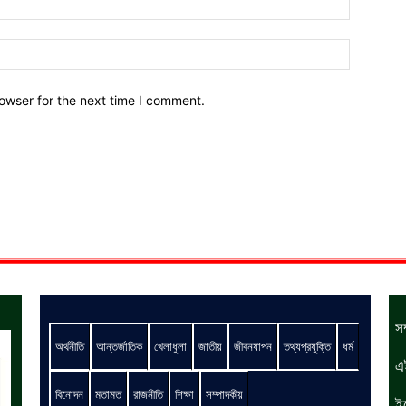
owser for the next time I comment.
স
অর্থনীতি
আন্তর্জাতিক
খেলাধুলা
জাতীয়
জীবনযাপন
তথ্যপ্রযুক্তি
ধর্ম
এ
বিনোদন
মতামত
রাজনীতি
শিক্ষা
সম্পাদকীয়
ই