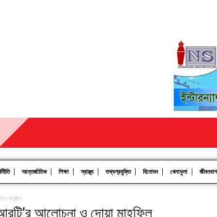
থনীতি
আন্তর্জাতিক
শিক্ষা
স্বাস্থ্য
তথ্যপ্রযুক্তি
বিনোদন
খেলাধুলা
জীবনযা
িল অনুষ্ঠিত
 বিআরটি’র আলোচনা ও দোয়া মাহফিল