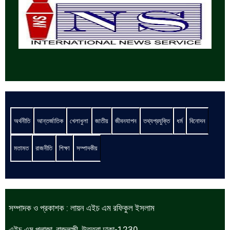
অর্থনীতি
আন্তর্জাতিক
খেলাধুলা
জাতীয়
জীবনযাপন
তথ্যপ্রযুক্তি
ধর্ম
বিনোদন
মতামত
রাজনীতি
শিক্ষা
সম্পাদকীয়
সম্পাদক ও প্রকাশক : লায়ন এইচ এম রফিকুল ইসলাম
এইচ এম প্লাজা ,রাজলক্ষী, উত্তরা ঢাকা-1230