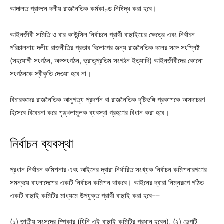
আদালত প্রাঙ্গনে দলীয় রাজনৈতিক কর্মকাণ্ড নিষিদ্ধ করা হবে।
আইনজীবী সমিতি ও বার কাউন্সিল নির্বাচনে প্রার্থী বাছাইয়ের ক্ষেত্রে এবং নির্বাচন
পরিচালনায় দলীয় রাজনীতির প্রভাব বিলোপের জন্য রাজনৈতিক দলের সঙ্গে সংশ্লিষ্ট
(সহযোগী সংগঠন, অঙ্গসংগঠন, ভ্রাতৃপ্রতিম সংগঠন ইত্যাদি) আইনজীবীদের কোনো
সংগঠনকে স্বীকৃতি দেওয়া হবে না।
বিচারকদের রাজনৈতিক আনুগত্য প্রদর্শন বা রাজনৈতিক দৃষ্টিভঙ্গি প্রকাশকে অসদাচরণ
হিসেবে বিবেচনা করে শৃঙ্খলামূলক ব্যবস্থা গ্রহণের বিধান করা হবে।
নির্বাচন ব্যবস্থা
প্রধান নির্বাচন কমিশনার এবং আইনের দ্বারা নির্ধারিত সংখ্যক নির্বাচন কমিশনারগণের
সমন্বয়ে বাংলাদেশের একটি নির্বাচন কমিশন থাকবে। আইনের দ্বারা নিম্নরূপে গঠিত
একটি বাছাই কমিটির মাধ্যমে উপযুক্ত প্রার্থী বাছাই করা হবে––
(১) জাতীয় সংসদের স্পিকার (যিনি এই বাছাই কমিটির প্রধান হবেন), (২) ডেপুটি