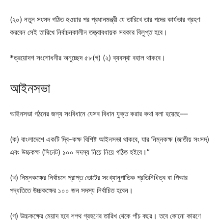
(২০) নতুন সংসদ গঠিত হওয়ার পর প্রধানমন্ত্রী যে তারিখে তার পদের কার্যভার গ্রহণ
করবেন সেই তারিখে নির্বাচনকালীন তত্ত্বাবধায়ক সরকার বিলুপ্ত হবে।
*ত্রয়োদশ সংশোধনীর অনুচ্ছেদ ৫৮(গ) (২) ব্যবস্থা বহাল থাকবে।
আইনসভা
আইনসভা গঠনের জন্য সংবিধানে যেসব বিধান যুক্ত করার কথা বলা হয়েছে––
(ক) বাংলাদেশে একটি দ্বি-কক্ষ বিশিষ্ট আইনসভা থাকবে, যার নিম্নকক্ষ (জাতীয় সংসদ)
এবং উচ্চকক্ষ (সিনেট) ১০০ সদস্য নিয়ে নিয়ে গঠিত হইবে।”
(খ) নিম্নকক্ষের নির্বাচনে প্রাপ্ত ভোটের সংখ্যানুপাতিক প্রতিনিধিত্ব বা পিআর
পদ্ধতিতে উচ্চকক্ষের ১০০ জন সদস্য নির্বাচিত হবেন।
(গ) উচ্চকক্ষের মেয়াদ হবে শপথ গ্রহণের তারিখ থেকে পাঁচ বছর। তবে কোনো কারণে