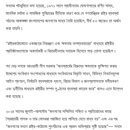
সনদের পটভূমিতে বলা হয়েছে, ১৯৭১ সালে স্বাধীনতার ঘোষণাপত্রে বর্ণিত সাম্য,
মানবিক মর্যাদা ও সামজিক সুবিচারের নীতিকে ধারণ করে যে গণতান্ত্রিক রাষ্ট্র ব্যবস্থা
গঠনের আকাঙ্ক্ষা বাংলাদেশের জনগণের মধ্যে তৈরি হয়েছিল, দীর্ঘ ৫৩ বছরেও তা অর্জন
করা যায়নি।
“রাষ্ট্রকাঠামোতে একচ্ছত্র নিয়ন্ত্রণ এবং ক্ষমতার অপব্যবহারের” মাধ্যমে রাষ্ট্রীয়
প্রতিষ্ঠানগুলোকে অকার্যকরী ও বিচারহীনতার সহায়ক হিসেবে গড়ে তোলা হয়েছিল।
গত দেড় দশকে আওয়ামী লীগ সরকার “জনস্বার্থের বিরুদ্ধে ক্ষমতাকে কুক্ষিগত করার
উদ্দেশ্যে সংবিধান সংশোধনের মাধ্যমে সংবিধানের বিকৃতি সাধন, বিভিন্ন নিবর্তনমূলক
আইন প্রণয়ন, নির্বাচনি ব্যবস্থাকে ধ্বংস, বিচার বিভাগ ও জনপ্রশাসনকে দলীয়করণ
এবং দুর্নীতির মাধ্যমে রাষ্ট্রীয় সম্পদ লুণ্ঠনের ব্যবস্থা কায়েম করে” বলেও এতে উল্লেখ
করা হয়েছে।
২০২৪ সালের জুলাই-আগস্টের “জনগণের সম্মিলিত শক্তি ও প্রতিরোধের কাছে
স্বৈরাচারী শাসক ও তার দোসররা পরাজিত হয়ে পালিয়ে যেতে বাধ্য হয়” এবং এর পর
“জনগণের মননে রাষ্ট্র-কাঠামো পুনর্গঠনের এক প্রবল অভিপ্রায় সৃষ্টি হয়েছে”–– সনদে