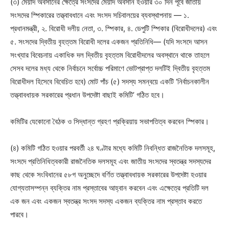
(৩) মেয়াদ অবসানের ক্ষেত্রে সংসদের মেয়াদ অবসান হওয়ার ৩০ দিন পূর্বে জাতীয়
সংসদের স্পিকারের তত্ত্বাবধানে এবং সংসদ সচিবালয়ের ব্যবস্থাপনায় — ১.
প্রধানমন্ত্রী, ২. বিরোধী দলীয় নেতা, ৩. স্পিকার, ৪. ডেপুটি স্পিকার (বিরোধীদলের) এবং
৫. সংসদের দ্বিতীয় বৃহত্তম বিরোধী দলের একজন প্রতিনিধি— (যদি সংসদে আসন
সংখ্যার বিবেচনায় একাধিক দল দ্বিতীয় বৃহত্তম বিরোধীদলের অবস্থানে থাকে তাহলে
সেসব দলের মধ্য থেকে নির্বাচনে সর্বোচ্চ পরিমাণে ভোটপ্রাপ্ত দলটিই দ্বিতীয় বৃহত্তম
বিরোধীদল হিসেবে বিবেচিত হবে) মোট পাঁচ (৫) সদস্য সমন্বয়ে একটি ‘নির্বাচনকালীন
তত্ত্বাবধায়ক সরকারের প্রধান উপদেষ্টা বাছাই কমিটি’ গঠিত হবে।
কমিটির যেকোনো বৈঠক ও সিদ্ধান্ত গ্রহণ প্রক্রিয়ায় সভাপতিত্ব করবেন স্পিকার।
(৪) কমিটি গঠিত হওয়ার পরবর্তী ২৪ ঘণ্টার মধ্যে কমিটি নিবন্ধিত রাজনৈতিক দলসমূহ,
সংসদে প্রতিনিধিত্বকারী রাজনৈতিক দলসমূহ এবং জাতীয় সংসদের স্বতন্ত্র সদস্যদের
কাছ থেকে সংবিধানের ৫৮গ অনুচ্ছেদে বর্ণিত তত্ত্বাবধায়ক সরকারের উপদেষ্টা হওয়ার
যোগ্যতাসম্পন্ন ব্যক্তির নাম প্রস্তাবের আহ্বান করবেন এবং এক্ষেত্রে প্রতিটি দল
এক জন এবং একজন স্বতন্ত্র সংসদ সদস্য একজন ব্যক্তির নাম প্রস্তাব করতে
পারবে।