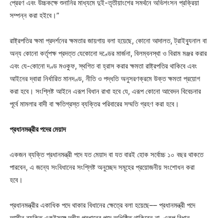
প্রেরণ এবং উচ্চকক্ষে শুনানির মাধ্যমে দুই-তৃতীয়াংশের সমর্থনে অভিশংসন প্রক্রিয়া
সম্পন্ন করা হইবে।”
রাষ্ট্রপতির ক্ষমা প্রদর্শনের ক্ষমতার জায়গায় বলা হয়েছে, কোনো আদালত, ট্রাইব্যুনাল বা
অন্য কোনো কর্তৃপক্ষ প্রদত্ত যেকোনো দণ্ডের মার্জনা, বিলম্বনস্থা ও বিরাম মঞ্জর করার
এবং যে-কোনো দণ্ড মওকুফ, স্থগিত বা হ্রাস করার ক্ষমতা রাষ্ট্রপতির থাকিবে এবং
আইনের দ্বারা নির্ধারিত মানদণ্ড, নীতি ও পদ্ধতি অনুসরণক্রমে উক্ত ক্ষমতা প্রয়োগ
করা হবে। সংশ্লিষ্ট আইনে এরূপ বিধান রাখা হবে যে, এরূপ কোনো আবেদন বিবেচনার
পূর্বে মামলার বাদী বা ক্ষতিগ্রস্ত ব্যক্তির পরিবারের সম্মতি গ্রহণ করা হবে।
প্রধানমন্ত্রীর পদের মেয়াদ
একজন ব্যক্তি প্রধানমন্ত্রী পদে যত মেয়াদ বা যত বারই হোক সর্বোচ্চ ১০ বছর থাকতে
পারবেন, এ জন্যে সংবিধানের সংশ্লিষ্ট অনুচ্ছেদ সমূহের প্রয়োজনীয় সংশোধন করা
হবে।
প্রধানমন্ত্রীর একাধিক পদে থাকার বিধানের ক্ষেত্রে বলা হয়েছে–– প্রধানমন্ত্রী পদে
আসীন ব্যক্তি একইসঙ্গে দলীয় প্রধানের পদে অধিষ্ঠিত থাকিবেন না, এরূপ বিধান