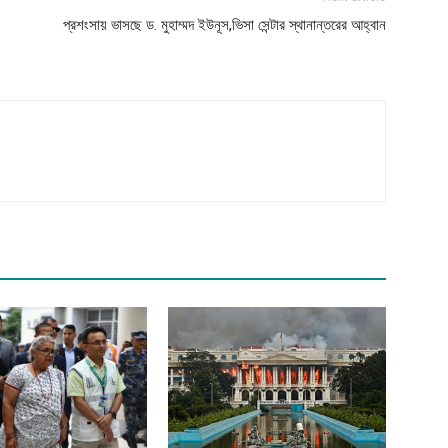
প্রশংসায় ভাসছে ড. মুহাম্মদ ইউনূস,ভিসা সেন্টার স্থানান্তরের আহ্বান