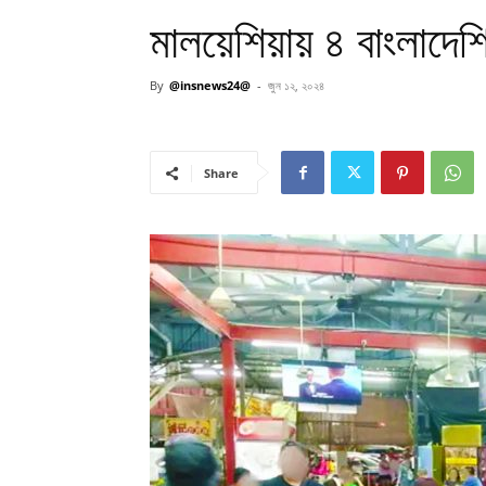
মালয়েশিয়ায় ৪ বাংলাদ
By
@insnews24@
-
জুন ১২, ২০২৪
Share