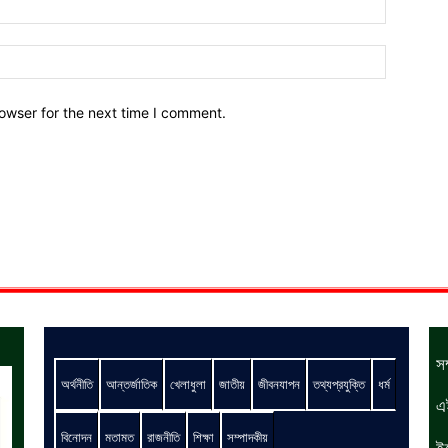
owser for the next time I comment.
স
অর্থনীতি
আন্তর্জাতিক
খেলাধুলা
জাতীয়
জীবনযাপন
তথ্যপ্রযুক্তি
ধর্ম
এ
বিনোদন
মতামত
রাজনীতি
শিক্ষা
সম্পাদকীয়