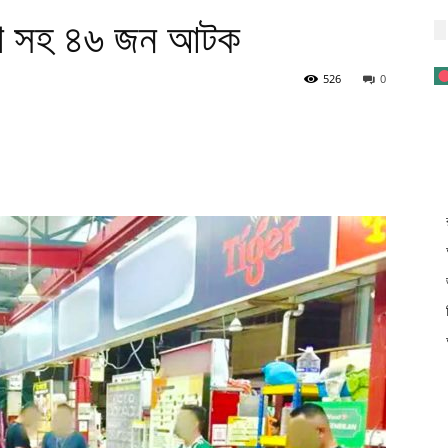
েশি সহ ৪৬ জন আটক
526
0