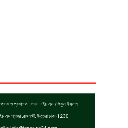
ম্পাদক ও প্রকাশক : লায়ন এইচ এম রফিকুল ইসলাম
ইচ এম প্লাজা ,রাজলক্ষী, উত্তরা ঢাকা-1230