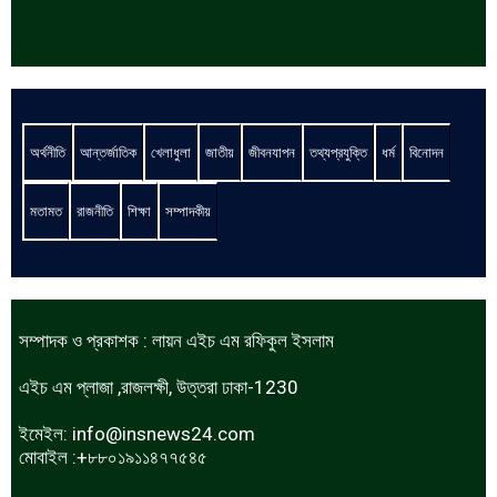
অর্থনীতি
আন্তর্জাতিক
খেলাধুলা
জাতীয়
জীবনযাপন
তথ্যপ্রযুক্তি
ধর্ম
বিনোদন
মতামত
রাজনীতি
শিক্ষা
সম্পাদকীয়
সম্পাদক ও প্রকাশক : লায়ন এইচ এম রফিকুল ইসলাম
এইচ এম প্লাজা ,রাজলক্ষী, উত্তরা ঢাকা-1230
ইমেইল:
info@insnews24.com
মোবাইল :+৮৮০১৯১১৪৭৭৫৪৫