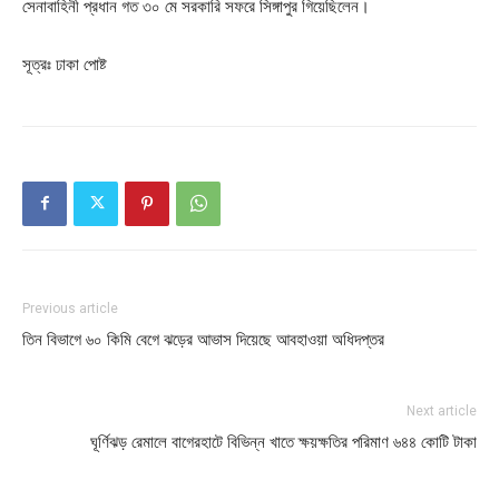
সেনাবাহিনী প্রধান গত ৩০ মে সরকারি সফরে সিঙ্গাপুর গিয়েছিলেন।
সূত্রঃ ঢাকা পোষ্ট
Previous article
তিন বিভাগে ৬০ কিমি বেগে ঝড়ের আভাস দিয়েছে আবহাওয়া অধিদপ্তর
Next article
ঘূর্ণিঝড় রেমালে বাগেরহাটে বিভিন্ন খাতে ক্ষয়ক্ষতির পরিমাণ ৬৪৪ কোটি টাকা