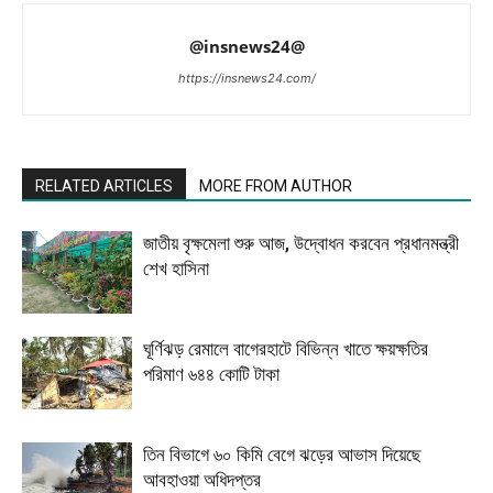
@insnews24@
https://insnews24.com/
RELATED ARTICLES
MORE FROM AUTHOR
জাতীয় বৃক্ষমেলা শুরু আজ, উদ্বোধন করবেন প্রধানমন্ত্রী
শেখ হাসিনা
ঘূর্ণিঝড় রেমালে বাগেরহাটে বিভিন্ন খাতে ক্ষয়ক্ষতির
পরিমাণ ৬৪৪ কোটি টাকা
তিন বিভাগে ৬০ কিমি বেগে ঝড়ের আভাস দিয়েছে
আবহাওয়া অধিদপ্তর