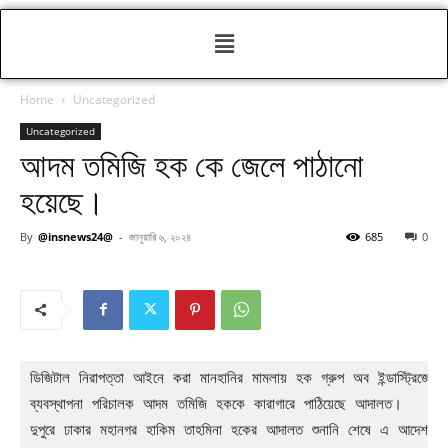
Home
Uncategorized
Uncategorized
আদম তমিজি হক কে জেলে পাঠানো
হয়েছে।
By
@insnews24@
-
জানুয়ারি ৬, ২০২৪
685
0
ডিজিটাল নিরাপত্তা আইনে করা মানহানির মামলায় হক গ্রুপ অব ইন্ডাস্ট্রিজের 

ব্যবস্থাপনা পরিচালক আদম তমিজি হককে কারাগারে পাঠিয়েছে আদালত।

দুপুরে ঢাকার মহানগর হাকিম তাহমিনা হকের আদালত শুনানি শেষে এ আদেশ দে