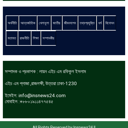
অর্থনীতি
আন্তর্জাতিক
খেলাধুলা
জাতীয়
জীবনযাপন
তথ্যপ্রযুক্তি
ধর্ম
বিনোদন
মতামত
রাজনীতি
শিক্ষা
সম্পাদকীয়
সম্পাদক ও প্রকাশক : লায়ন এইচ এম রফিকুল ইসলাম
এইচ এম প্লাজা ,রাজলক্ষী, উত্তরা ঢাকা-1230
ইমেইল:
info@insnews24.com
মোবাইল :+৮৮০১৯১১৪৭৭৫৪৫
All Rights Reserved by Insnews24 ||