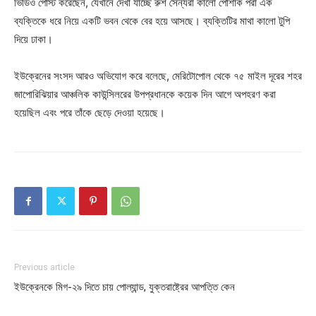
ভিডিও পোস্ট করেছেন, যেখানে দেখা যাচ্ছে রুশ সৈন্যরা কালো পোশাক পরা এক
ব্যক্তিকে ধরে নিয়ে একটি ভবন থেকে বের হয়ে আসছে। ব্যক্তিটির মাথা কালো টুপি
দিয়ে ঢাকা।
ইউক্রেনের সংসদ আরও অভিযোগ করে বলেছে, মেরিটোপোল থেকে ৭৫ মাইল দূরের শহর
জাপোরিঝিয়ার আঞ্চলিক কাউন্সিলরের উপপ্রধানকে কয়েক দিন আগে অপহরণ করা
হয়েছিল এবং পরে তাঁকে ছেড়ে দেওয়া হয়েছে।
Previous article
ইউক্রেনকে মিগ-২৯ দিতে চায় পোল্যান্ড, যুক্তরাষ্ট্রের আপত্তি কেন