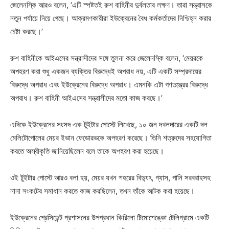
জেলেনস্কি আরও বলেন, ‘এটি স্পষ্টতই রুশ বাহিনীর দুর্বলতার লক্ষণ। তারা সন্ত্রাসকে
নতুন পর্যায়ে নিয়ে গেছে। আক্রমণকারীরা ইউক্রেনের বৈধ কর্মকর্তাদের নিশ্চিহ্ন করার
চেষ্টা করছে।’
রুশ বাহিনীকে আইএসের সন্ত্রাসীদের সঙ্গে তুলনা করে জেলেনস্কি বলেন, ‘মেয়রকে
অপহরণ করা শুধু একজন ব্যক্তির বিরুদ্ধেই অপরাধ নয়, এটি একটি সম্প্রদায়ের
বিরুদ্ধে অপরাধ এবং ইউক্রেনের বিরুদ্ধে অপরাধ। এমনকি এটা গণতন্ত্রের বিরুদ্ধে
অপরাধ। রুশ বাহিনী আইএসের সন্ত্রাসীদের মতো কাজ করছে।’
এদিকে ইউক্রেনের সংসদ এক টুইটার পোস্টে লিখেছে, ১০ জন দখলদারের একটি দল
মেলিটোপোলের মেয়র ইভান ফেডোরভকে অপহরণ করেছে। তিনি শত্রুদের সহযোগিতা
করতে অস্বীকৃতি জানিয়েছিলেন বলে তাকে অপহরণ করা হয়েছে।
ওই টুইটার পোস্টে আরও বলা হয়, মেয়র যখন শহরের বিদ্যুৎ, গ্যাস, পানি সরবরাহসহ
নানা সংকটের সমাধান করতে কাজ করছিলেন, তখন তাঁকে আটক করা হয়েছে।
ইউক্রেনের প্রেসিডেন্ট প্রশাসনের উপপ্রধান কিরিলো টিমোশেঙ্কো টেলিগ্রামে একটি