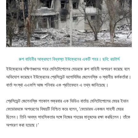
রুশ বাহিনীর আক্রমণে বিধ্বস্ত ইউক্রেনের একটি শহর। ছবি: রয়টার্স
ইউক্রেনের দক্ষিণাঞ্চলের শহর মেলিটোপোলের মেয়রকে রুশ বাহিনী অপহরণ করেছে বলে
অভিযোগ করেছেন ইউক্রেনের প্রেসিডেন্ট ভলোদিমির জেলেনস্কি ও স্থানীয় কর্মকর্তারা।
বার্তা সংস্থা এএফপি আজ শনিবার এক প্রতিবেদনে এ তথ্য জানিয়েছে।
প্রেসিডেন্ট জেলেনস্কি গতকাল শুক্রবার এক ভিডিও বার্তায় মেলিটোপোলের মেয়র ইভান
ফেডোরভকে অপহরণের বিষয়টি নিশ্চিত করে বলেন, ‘ফেডোরভ একজন সাহসী মেয়র
ছিলেন। তিনি অদম্য সাহসিকতার সঙ্গে নিজের শহরের মানুষদের রক্ষা করছিলেন। তাঁকে
অপহরণ করা হয়েছে।’