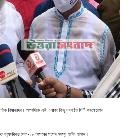
্জাতিক বিমানবন্দর। অপরদিকে এই এলাকা কিছু নবগঠিত সিটি করপোরেশন
তে বধ্যপরিকর ঢাকা-১৮ আসনের সংসদ সদস্য হাবিব হাসান।