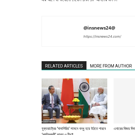
@insnews24@
https://insnews24.com/
RELATED ARTICLES
MORE FROM AUTHOR
যুক্তরাষ্ট্রের ‘দাদাগিরির’ সামনে বন্ধু হয়ে উঠতে পারবে
এবারের বিজয় দিবস
‘প্রতিদ্বন্দ্বী’ ভারত ও চীন?