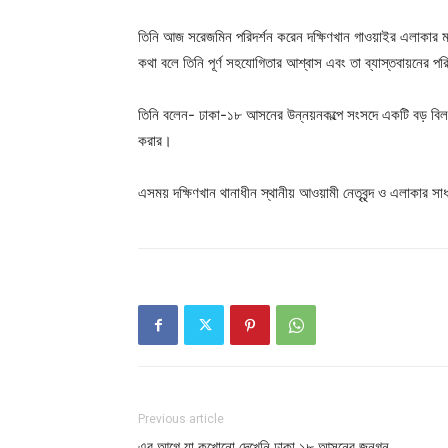
তিনি আজ সরেজমিন পরিদর্শন করেন দক্ষিণখান গাওয়াইর এলাকার 
কথা বলে তিনি পূর্ণ সহযোগিতার আশ্বাস এবং তা ব্যাস্তবায়নের পর
তিনি বলেন- ঢাকা-১৮ আসনের উন্নয়নকল্পে সংসদে একটি বড় বিল
করার।
এসময় দক্ষিণখান থানাধীন স্থানীয় আওয়ামী নেতৃবৃন্দ ও এলাকার 
Previous article
এর আগে যা কখোনো দেখেনি ঢাকা ১৮ আসনের জনগন