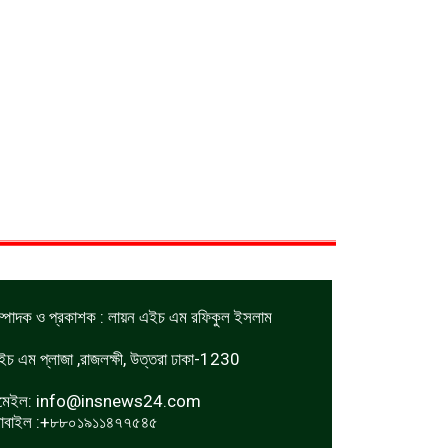
ম্পাদক ও প্রকাশক : লায়ন এইচ এম রফিকুল ইসলাম
ইচ এম প্লাজা ,রাজলক্ষী, উত্তরা ঢাকা-1230
মেইল:
info@insnews24.com
োবাইল :+৮৮০১৯১১৪৭৭৫৪৫