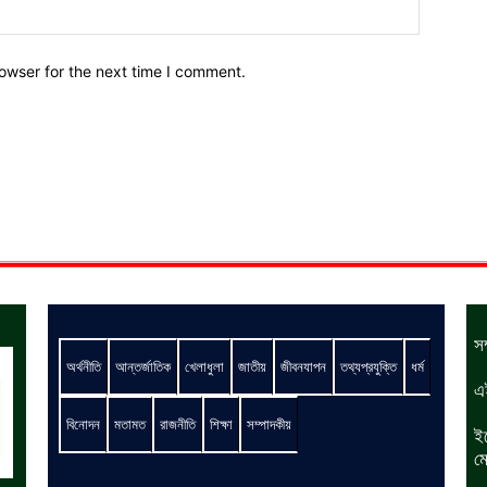
owser for the next time I comment.
স
অর্থনীতি
আন্তর্জাতিক
খেলাধুলা
জাতীয়
জীবনযাপন
তথ্যপ্রযুক্তি
ধর্ম
এ
বিনোদন
মতামত
রাজনীতি
শিক্ষা
সম্পাদকীয়
ই
ম