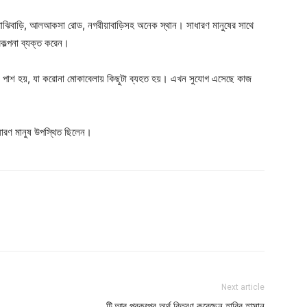
মাঝিবাড়ি, আলআকসা রোড, নগরীয়াবাড়িসহ অনেক স্থান। সাধারণ মানুষের সাথে
িকল্পনা ব্যক্ত করেন।
 পাশ হয়, যা করোনা মোকাবেলায় কিছুটা ব্যহত হয়। এখন সুযোগ এসেছে কাজ
সাধারণ মানুষ উপস্থিত ছিলেন।
Next article
টি.আর প্রকল্পের অর্থ বিতরণ করেছেন হাবিব হাসান