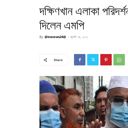
দক্ষিণখান এলাকা পরিদর
দিলেন এমপি
By
@insnews24@
-
জুলাই ২৪, ২০২১
Share